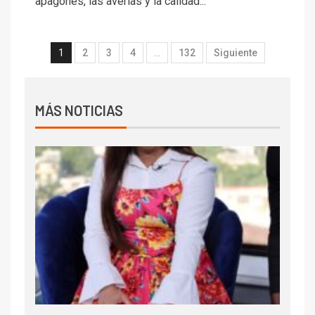
apagones, las averías y la calidad...
1
2
3
4
…
132
Siguiente
MÁS NOTICIAS