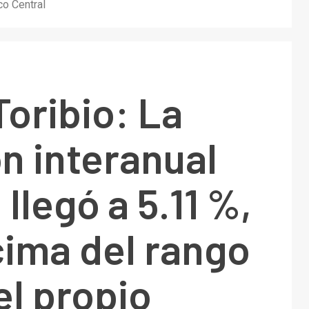
co Central
Toribio: La
ón interanual
 llegó a 5.11 %,
cima del rango
l propio