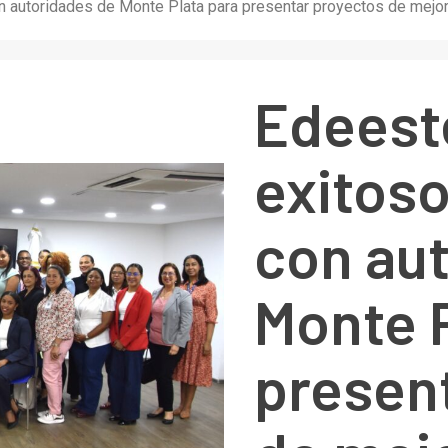
 autoridades de Monte Plata para presentar proyectos de mejora 
Edeeste
exitos
con au
Monte P
presen