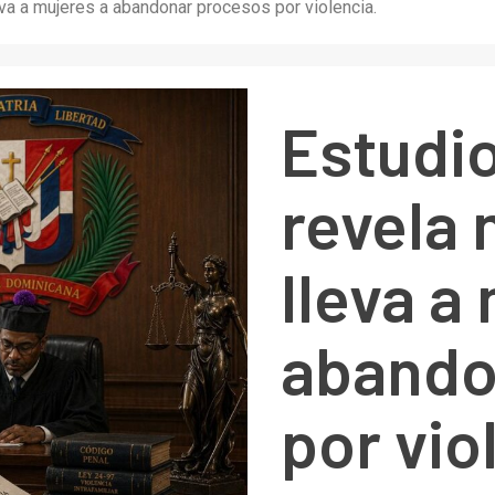
eva a mujeres a abandonar procesos por violencia.
Estudio
revela
lleva a
abando
por vio