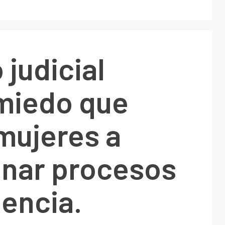
 judicial
 miedo que
 mujeres a
nar procesos
lencia.