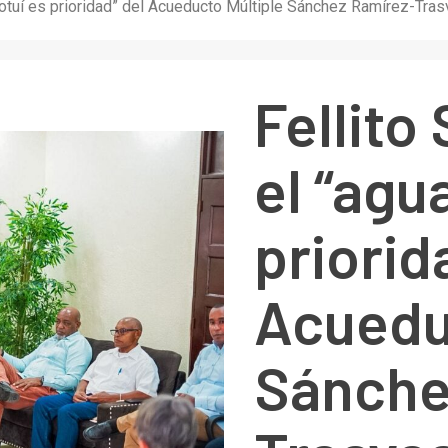
a Cotuí es prioridad” del Acueducto Múltiple Sánchez Ramírez-Tr
Fellito
el “agu
priorid
Acuedu
Sánche