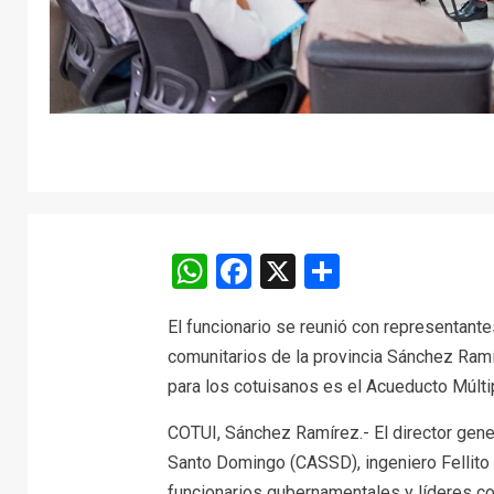
WhatsApp
Facebook
X
Comparti
El funcionario se reunió con representant
comunitarios de la provincia Sánchez Ramí
para los cotuisanos es el Acueducto Múlt
COTUI, Sánchez Ramírez.- El director gener
Santo Domingo (CASSD), ingeniero Fellito 
funcionarios gubernamentales y líderes co