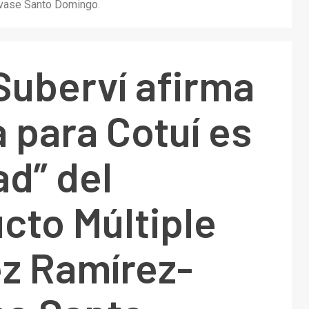
asvase Santo Domingo.
 Suberví afirma
a para Cotuí es
ad” del
cto Múltiple
z Ramírez-