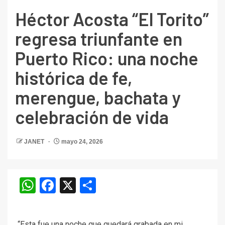
Héctor Acosta “El Torito”
regresa triunfante en
Puerto Rico: una noche
histórica de fe,
merengue, bachata y
celebración de vida
JANET
mayo 24, 2026
WhatsApp
Facebook
X
Compartir
“Esta fue una noche que quedará grabada en mi