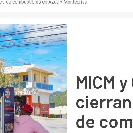
s de combustibles en Azua y Montecristi.
MICM y
cierran
de com