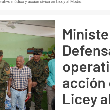
rativo médico y acción cívica en Licey al Medio.
Ministe
Defensa
operat
acción 
Licey a