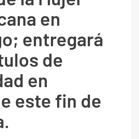
cana en
go; entregará
ítulos de
dad en
e este fin de
.