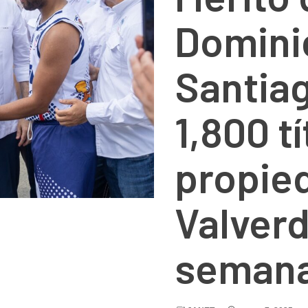
Domini
Santia
1,800 t
propie
Valverd
semana