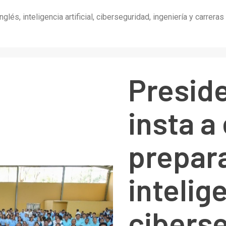
lés, inteligencia artificial, ciberseguridad, ingeniería y carrera
Presid
insta a
prepara
intelige
cibers