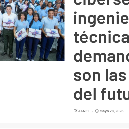
ingenie
técnica
demand
son las
del fut
JANET
mayo 28, 2026