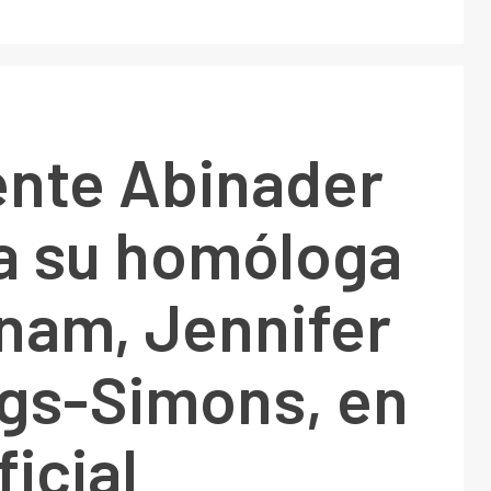
ente Abinader
 a su homóloga
nam, Jennifer
ngs-Simons, en
ficial