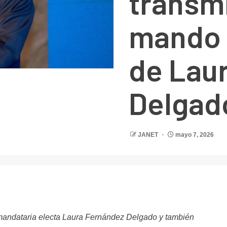
transm
mando 
de Lau
Delgad
JANET
mayo 7, 2026
r
 mandataria electa Laura Fernández Delgado y también