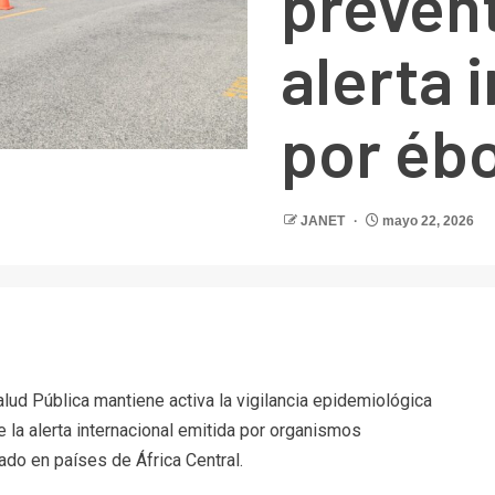
prevent
alerta 
por ébo
JANET
mayo 22, 2026
r
alud Pública mantiene activa la vigilancia epidemiológica
e la alerta internacional emitida por organismos
ado en países de África Central.