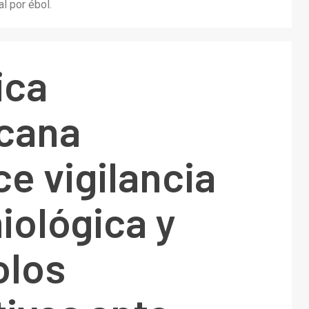
l por ébol.
ica
cana
ce vigilancia
iológica y
olos