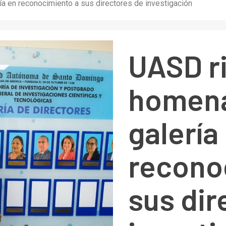
a en reconocimiento a sus directores de investigación
UASD r
homena
galería
recono
sus dir