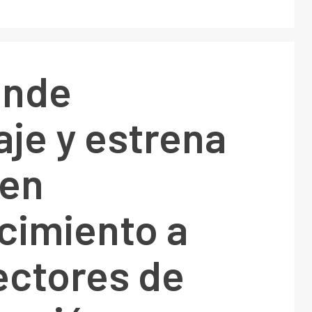
inde
je y estrena
 en
cimiento a
ectores de