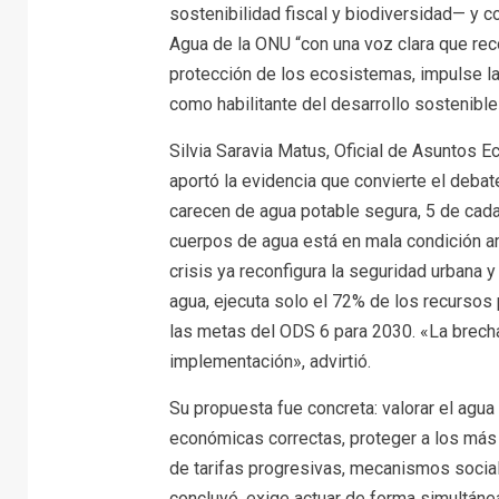
sostenibilidad fiscal y biodiversidad— y c
Agua de la ONU “con una voz clara que rec
protección de los ecosistemas, impulse la
como habilitante del desarrollo sostenible
Silvia Saravia Matus, Oficial de Asuntos
aportó la evidencia que convierte el debat
carecen de agua potable segura, 5 de cada
cuerpos de agua está en mala condición am
crisis ya reconfigura la seguridad urbana 
agua, ejecuta solo el 72% de los recursos 
las metas del ODS 6 para 2030. «La brecha
implementación», advirtió.
Su propuesta fue concreta: valorar el agua 
económicas correctas, proteger a los más
de tarifas progresivas, mecanismos social
concluyó, exige actuar de forma simultáne