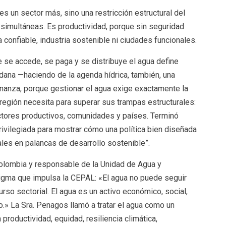
s un sector más, sino una restricción estructural del
simultáneas. Es productividad, porque sin seguridad
ía confiable, industria sostenible ni ciudades funcionales.
e se accede, se paga y se distribuye el agua define
adana —haciendo de la agenda hídrica, también, una
nanza, porque gestionar el agua exige exactamente la
a región necesita para superar sus trampas estructurales:
ectores productivos, comunidades y países. Terminó
rivilegiada para mostrar cómo una política bien diseñada
ales en palancas de desarrollo sostenible”.
olombia y responsable de la Unidad de Agua y
digma que impulsa la CEPAL: «El agua no puede seguir
so sectorial. El agua es un activo económico, social,
nito.» La Sra. Penagos llamó a tratar el agua como un
productividad, equidad, resiliencia climática,