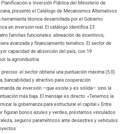
Planificación e Inversión Pública del Ministerio de
cana, presentó el Catálogo de Mecanismos Alternativos
 herramienta técnica desarrollada por el Gobierno
ica en inversión real. El catálogo identifica 23
ro familias funcionales: alineación de incentivos,
ciera avanzada y financiamiento temático. El sector de
or capacidad de absorción del país, con 19
or la agroindustria.
 preciso: el sector obtiene una puntuación máxima (5.0)
a, bancabilidad y atractivo para cooperación
demanda de inversión —que existe y es sólida— sino la
puntuación más baja. El mensaje es directo: «Tenemos la
izar la gobernanza para estructurar el capital.» Entre
or figuran bonos azules y verdes, préstamos vinculados
uraleza, seguros paramétricos ante desastres y vehículos
oyectos.