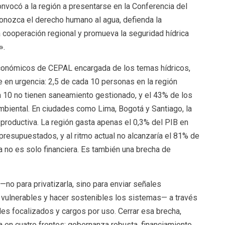
onvocó a la región a presentarse en la Conferencia del
onozca el derecho humano al agua, defienda la
 cooperación regional y promueva la seguridad hídrica
».
 Económicos de CEPAL encargada de los temas hídricos,
e en urgencia: 2,5 de cada 10 personas en la región
 10 no tienen saneamiento gestionado, y el 43% de los
biental. En ciudades como Lima, Bogotá y Santiago, la
y productiva. La región gasta apenas el 0,3% del PIB en
presupuestados, y al ritmo actual no alcanzaría el 81% de
 no es solo financiera. Es también una brecha de
—no para privatizarla, sino para enviar señales
 vulnerables y hacer sostenibles los sistemas— a través
es focalizados y cargos por uso. Cerrar esa brecha,
a en cuatro frentes: gobernanza robusta, financiamiento