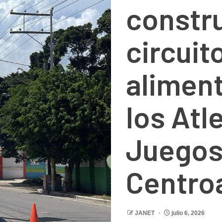
constr
circuit
aliment
los Atl
Juego
Centro
JANET
julio 6, 2026