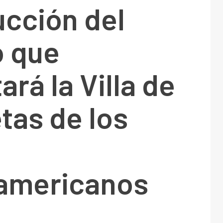
ucción del
o que
ará la Villa de
etas de los
s
americanos