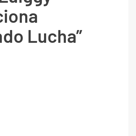
iona
ndo Lucha”