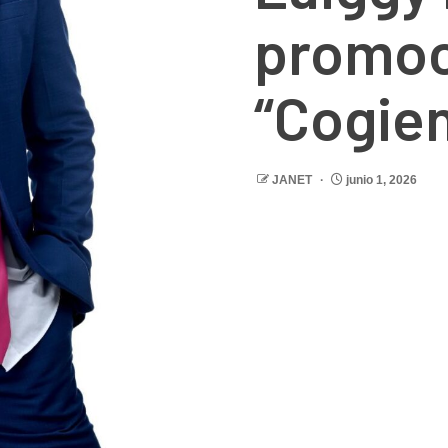
promoc
“Cogie
JANET
junio 1, 2026