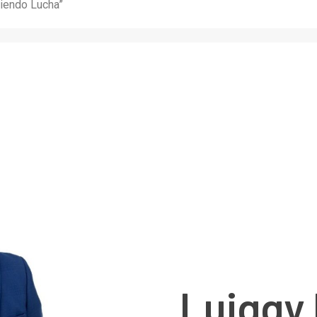
iendo Lucha”
Luiggy