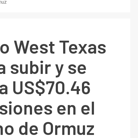
rmuz
eo West Texas
a subir y se
 a US$70.46
siones en el
ho de Ormuz