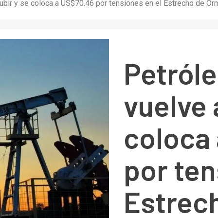
ubir y se coloca a US$70.46 por tensiones en el Estrecho de O
Petról
vuelve 
coloca
por ten
Estrec